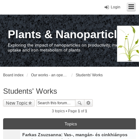
Login
Plants & Nanoparticles
Exploring the impact of nanoparticles on productivity, metal
uptake and iron metabolism of plants.
Board index
Our works - an open access repository / nyilvános hozzáférésű repozitórium
Students' Works
Students' Works
New Topic
3 topics • Page
1
of
1
Topics
Farkas Zsuzsanna: Vas-, mangán- és cinkhiányos