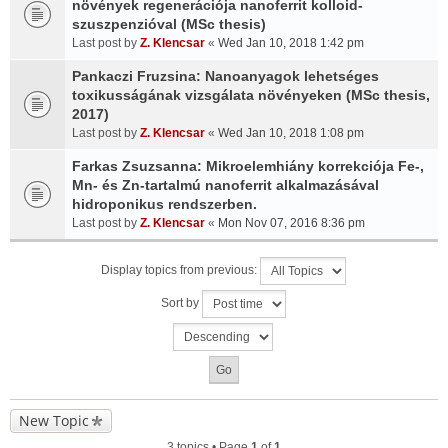
növények regenerációja nanoferrit kolloid-
szuszpenzióval (MSc thesis)
Last post by
Z. Klencsar
«
Wed Jan 10, 2018 1:42 pm
Pankaczi Fruzsina: Nanoanyagok lehetséges
toxikusságának vizsgálata növényeken (MSc thesis,
2017)
Last post by
Z. Klencsar
«
Wed Jan 10, 2018 1:08 pm
Farkas Zsuzsanna: Mikroelemhiány korrekciója Fe-,
Mn- és Zn-tartalmú nanoferrit alkalmazásával
hidroponikus rendszerben.
Last post by
Z. Klencsar
«
Mon Nov 07, 2016 8:36 pm
Display topics from previous:
Sort by
New Topic
3 topics • Page
1
of
1