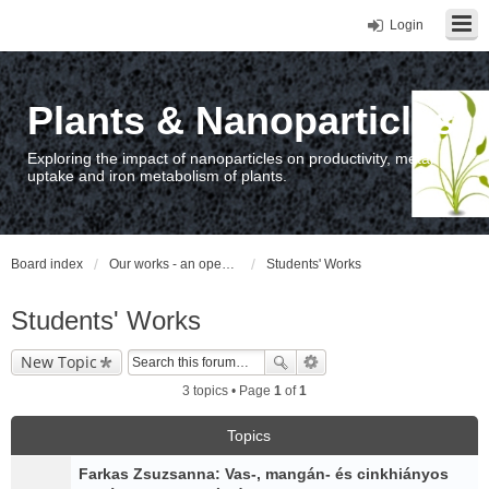
Login
Plants & Nanoparticles
Exploring the impact of nanoparticles on productivity, metal
uptake and iron metabolism of plants.
Board index
Our works - an open access repository / nyilvános hozzáférésű repozitórium
Students' Works
Students' Works
New Topic
3 topics • Page
1
of
1
Topics
Farkas Zsuzsanna: Vas-, mangán- és cinkhiányos