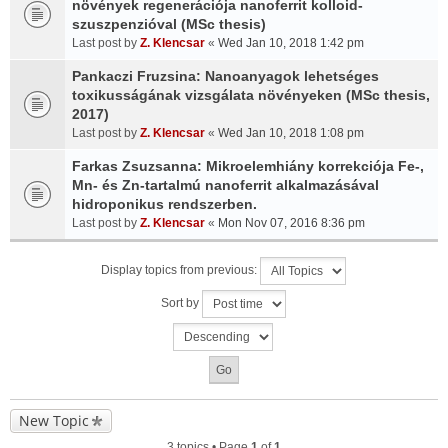
növények regenerációja nanoferrit kolloid-
szuszpenzióval (MSc thesis)
Last post by
Z. Klencsar
«
Wed Jan 10, 2018 1:42 pm
Pankaczi Fruzsina: Nanoanyagok lehetséges
toxikusságának vizsgálata növényeken (MSc thesis,
2017)
Last post by
Z. Klencsar
«
Wed Jan 10, 2018 1:08 pm
Farkas Zsuzsanna: Mikroelemhiány korrekciója Fe-,
Mn- és Zn-tartalmú nanoferrit alkalmazásával
hidroponikus rendszerben.
Last post by
Z. Klencsar
«
Mon Nov 07, 2016 8:36 pm
Display topics from previous:
Sort by
New Topic
3 topics • Page
1
of
1