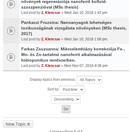
növények regenerációja nanoferrit kolloid-
szuszpenzióval (MSc thesis)
Last post by
Z. Klencsar
«
Wed Jan 10, 2018 1:42 pm
Pankaczi Fruzsina: Nanoanyagok lehetséges
toxikusságának vizsgálata növényeken (MSc thesis,
2017)
Last post by
Z. Klencsar
«
Wed Jan 10, 2018 1:08 pm
Farkas Zsuzsanna: Mikroelemhiány korrekciója Fe-,
Mn- és Zn-tartalmú nanoferrit alkalmazásával
hidroponikus rendszerben.
Last post by
Z. Klencsar
«
Mon Nov 07, 2016 8:36 pm
Display topics from previous:
Sort by
New Topic
3 topics • Page
1
of
1