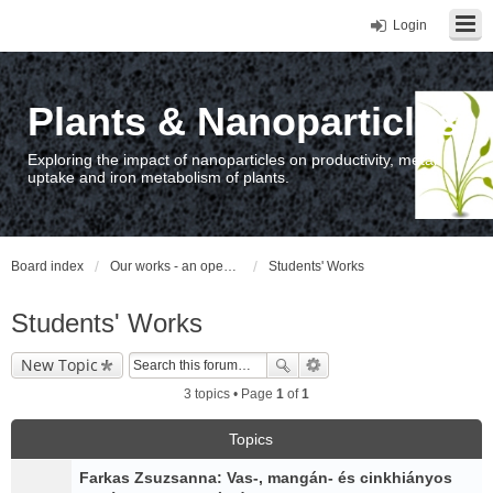
Login
Plants & Nanoparticles
Exploring the impact of nanoparticles on productivity, metal
uptake and iron metabolism of plants.
Board index
Our works - an open access repository / nyilvános hozzáférésű repozitórium
Students' Works
Students' Works
New Topic
3 topics • Page
1
of
1
Topics
Farkas Zsuzsanna: Vas-, mangán- és cinkhiányos