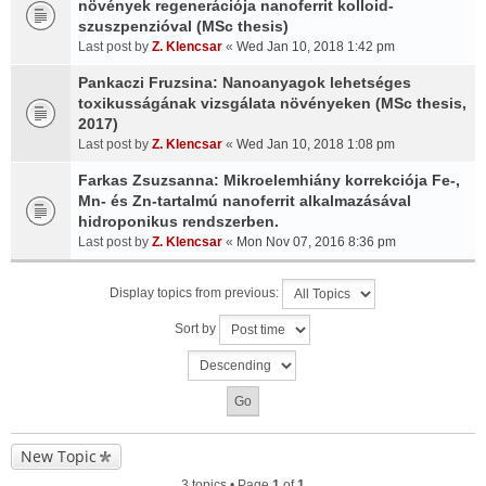
növények regenerációja nanoferrit kolloid-
szuszpenzióval (MSc thesis)
Last post by
Z. Klencsar
«
Wed Jan 10, 2018 1:42 pm
Pankaczi Fruzsina: Nanoanyagok lehetséges
toxikusságának vizsgálata növényeken (MSc thesis,
2017)
Last post by
Z. Klencsar
«
Wed Jan 10, 2018 1:08 pm
Farkas Zsuzsanna: Mikroelemhiány korrekciója Fe-,
Mn- és Zn-tartalmú nanoferrit alkalmazásával
hidroponikus rendszerben.
Last post by
Z. Klencsar
«
Mon Nov 07, 2016 8:36 pm
Display topics from previous:
Sort by
New Topic
3 topics • Page
1
of
1