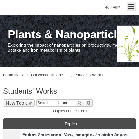
Login
Plants & Nanoparticles
Exploring the impact of nanoparticles on productivity, metal
uptake and iron metabolism of plants.
Board index
Our works - an open access repository / nyilvános hozzáférésű repozitórium
Students' Works
Students' Works
New Topic
3 topics • Page
1
of
1
Topics
Farkas Zsuzsanna: Vas-, mangán- és cinkhiányos