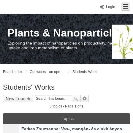
Login
Plants & Nanoparticles
Exploring the impact of nanoparticles on productivity, metal
uptake and iron metabolism of plants.
Board index
Our works - an open access repository / nyilvános hozzáférésű repozitórium
Students' Works
Students' Works
New Topic
3 topics • Page
1
of
1
Topics
Farkas Zsuzsanna: Vas-, mangán- és cinkhiányos