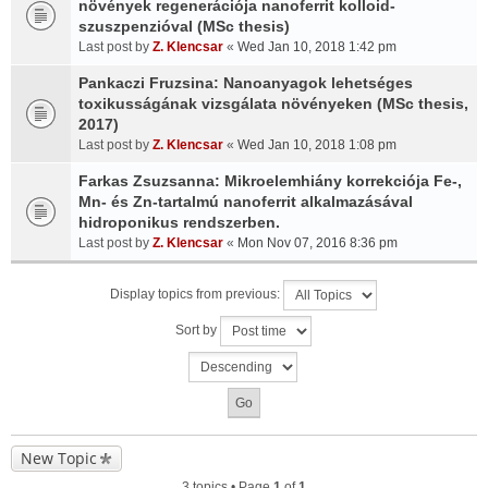
növények regenerációja nanoferrit kolloid-
szuszpenzióval (MSc thesis)
Last post by
Z. Klencsar
«
Wed Jan 10, 2018 1:42 pm
Pankaczi Fruzsina: Nanoanyagok lehetséges
toxikusságának vizsgálata növényeken (MSc thesis,
2017)
Last post by
Z. Klencsar
«
Wed Jan 10, 2018 1:08 pm
Farkas Zsuzsanna: Mikroelemhiány korrekciója Fe-,
Mn- és Zn-tartalmú nanoferrit alkalmazásával
hidroponikus rendszerben.
Last post by
Z. Klencsar
«
Mon Nov 07, 2016 8:36 pm
Display topics from previous:
Sort by
New Topic
3 topics • Page
1
of
1