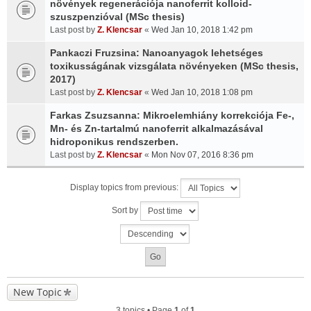
növények regenerációja nanoferrit kolloid-
szuszpenzióval (MSc thesis)
Last post by
Z. Klencsar
«
Wed Jan 10, 2018 1:42 pm
Pankaczi Fruzsina: Nanoanyagok lehetséges
toxikusságának vizsgálata növényeken (MSc thesis,
2017)
Last post by
Z. Klencsar
«
Wed Jan 10, 2018 1:08 pm
Farkas Zsuzsanna: Mikroelemhiány korrekciója Fe-,
Mn- és Zn-tartalmú nanoferrit alkalmazásával
hidroponikus rendszerben.
Last post by
Z. Klencsar
«
Mon Nov 07, 2016 8:36 pm
Display topics from previous:
Sort by
New Topic
3 topics • Page
1
of
1