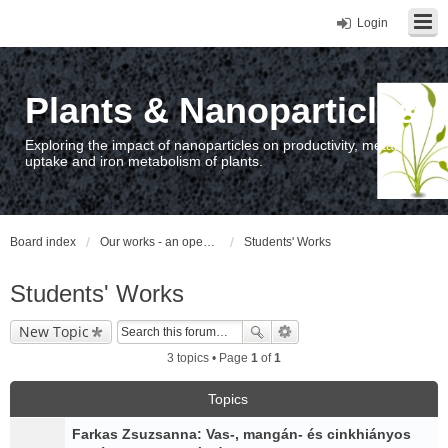
Login
Plants & Nanoparticles
Exploring the impact of nanoparticles on productivity, metal
uptake and iron metabolism of plants.
Board index
Our works - an open access repository / nyilvános hozzáférésű repozitórium
Students' Works
Students' Works
New Topic
3 topics • Page
1
of
1
Topics
Farkas Zsuzsanna: Vas-, mangán- és cinkhiányos