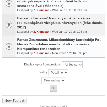
növények regenerációja nanoferrit kolloid-
szuszpenzióval (MSc thesis)
Last post by
Z. Klencsar
«
Wed Jan 10, 2018 1:42 pm
Pankaczi Fruzsina: Nanoanyagok lehetséges
toxikusságának vizsgálata növényeken (MSc thesis,
2017)
Last post by
Z. Klencsar
«
Wed Jan 10, 2018 1:08 pm
Farkas Zsuzsanna: Mikroelemhiány korrekciója Fe-,
Mn- és Zn-tartalmú nanoferrit alkalmazásával
hidroponikus rendszerben.
Last post by
Z. Klencsar
«
Mon Nov 07, 2016 8:36 pm
Display topics from previous:
Sort by
New Topic
3 topics • Page
1
of
1