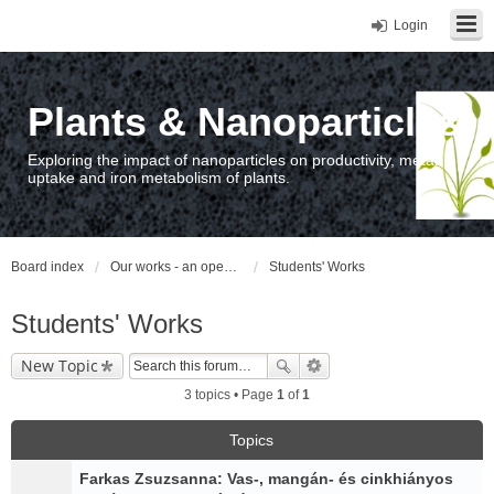
Login
Plants & Nanoparticles
Exploring the impact of nanoparticles on productivity, metal
uptake and iron metabolism of plants.
Board index
Our works - an open access repository / nyilvános hozzáférésű repozitórium
Students' Works
Students' Works
New Topic
3 topics • Page
1
of
1
Topics
Farkas Zsuzsanna: Vas-, mangán- és cinkhiányos