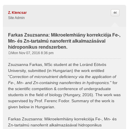
Quote
Z. Klencsar
Site Admin
Farkas Zsuzsanna: Mikroelemhiány korrekciója Fe-,
Mn- és Zn-tartalmú nanoferrit alkalmazásával
hidroponikus rendszerben.
Mon Nov 07, 2016 8:36 pm
P
o
Zsuzsanna Farkas, MSc student at the Loránd Eötvös
s
University, submitted (in Hungarian) the work entitled
t
"
Correction of micronutrient deficiency via the application of
Fe-, Mn- and Zn-containing nanoferrites in hydroponics.
" for
the scientific competition & conference of undergraduate
students in the field of biology (Hungary, 2016). The work was
supervised by Prof. Ferenc Fodor. Summary of the work is
given below in Hungarian.
Farkas Zsuzsanna: Mikroelemhiány korrekciója Fe-, Mn- és
Zn-tartalmú nanoferrit alkalmazásával hidroponikus