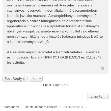
és a fiziológiai változásokat összevetettem a nem kezelt,
mikroelemhiányos növényekével. A kezelés hatására a
vashiányos növények minden általam mért paraméterben
jelentős javulást mutattak. A mangánhiányos növényeknél
regeneráció a száraz tömegükben és a fotoszintetikus
apparátusuk funkcionális állapotában történt. A cinkhiányos
növények vizsgált paramétereiben a kontrolltól való eltérés
nem volt szignifikáns, de a kezelés hatására mindegyik elérte
a kontroll növények szintjét.
A kísérletek anyagi fedezetét a Nemzeti Kutatási Fejlesztési
és Innovációs Hivatal - NKFIH/OTKA (K115913 és K115784)
biztosította.
Post Reply
1 post • Page
1
of
1
Jump to
Board index
Delete all board cookies
All times are
UTC