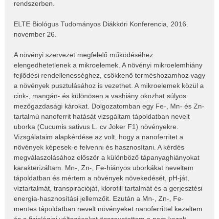
rendszerben.
ELTE Biológus Tudományos Diákköri Konferencia, 2016.
november 26.
A növényi szervezet megfelelő működéséhez
elengedhetetlenek a mikroelemek. A növényi mikroelemhiány
fejlődési rendellenességhez, csökkenő terméshozamhoz vagy
a növények pusztulásához is vezethet. A mikroelemek közül a
cink-, mangán- és különösen a vashiány okozhat súlyos
mezőgazdasági károkat. Dolgozatomban egy Fe-, Mn- és Zn-
tartalmú nanoferrit hatását vizsgáltam tápoldatban nevelt
uborka (Cucumis sativus L. cv Joker F1) növényekre.
Vizsgálataim alapkérdése az volt, hogy a nanoferritet a
növények képesek-e felvenni és hasznosítani. A kérdés
megválaszolásához először a különböző tápanyaghiányokat
karakterizáltam. Mn-, Zn-, Fe-hiányos uborkákat neveltem
tápoldatban és mértem a növények növekedését, pH-ját,
víztartalmát, transpirációját, klorofill tartalmát és a gerjesztési
energia-hasznosítási jellemzőit. Ezután a Mn-, Zn-, Fe-
mentes tápoldatban nevelt növényeket nanoferrittel kezeltem