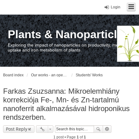
Login
Plants & Nanoparticles
Exploring the impact of nanoparticles on productivity, metal
uptake and iron metabolism of plants.
Board index
Our works - an open access repository / nyilvános hozzáférésű repozitórium
Students' Works
Farkas Zsuzsanna: Mikroelemhiány
korrekciója Fe-, Mn- és Zn-tartalmú
nanoferrit alkalmazásával hidroponikus
rendszerben.
Post Reply
1 post • Page
1
of
1